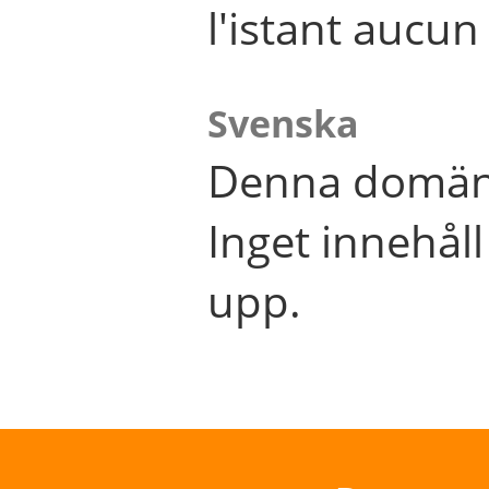
l'istant aucu
Svenska
Denna domän 
Inget innehål
upp.